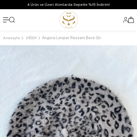
4 Ürün ve Üzeri Alımlarda Sepette %15 İndirim!
Angora Leopar Ressam Bere Gri
Anasayfa
DİĞER