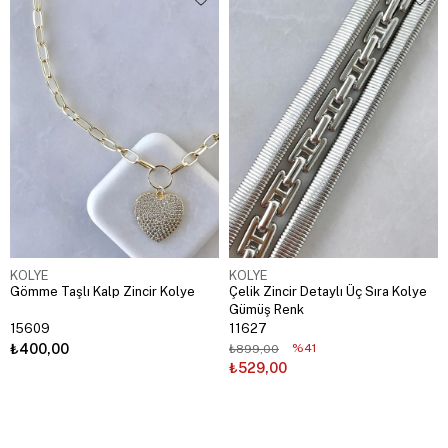
KOLYE
KOLYE
Gömme Taşlı Kalp Zincir Kolye
Çelik Zincir Detaylı Üç Sıra Kolye
Gümüş Renk
15609
11627
₺400,00
%41
₺899,00
₺529,00