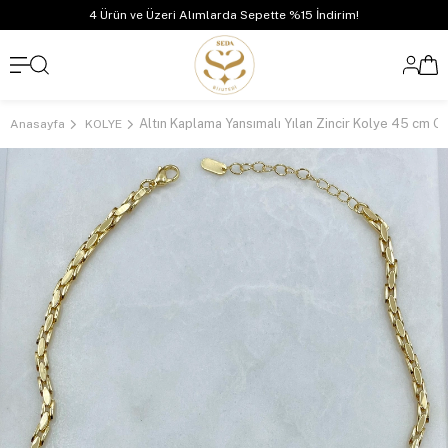
4 Ürün ve Üzeri Alımlarda Sepette %15 İndirim!
Altın Kaplama Yansımalı Yılan Zincir Kolye 45 cm G
Anasayfa
KOLYE