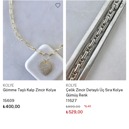
KOLYE
KOLYE
Gömme Taşlı Kalp Zincir Kolye
Çelik Zincir Detaylı Üç Sıra Kolye
Gümüş Renk
15609
11627
₺400,00
%41
₺899,00
₺529,00