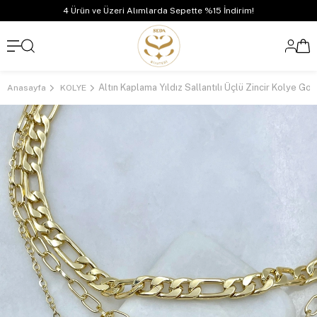
4 Ürün ve Üzeri Alımlarda Sepette %15 İndirim!
Altın Kaplama Yıldız Sallantılı Üçlü Zincir Kolye Gol
Anasayfa
KOLYE