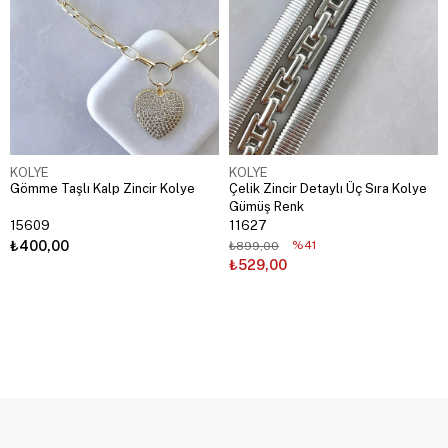
KOLYE
KOLYE
Gömme Taşlı Kalp Zincir Kolye
Çelik Zincir Detaylı Üç Sıra Kolye
Gümüş Renk
15609
11627
₺400,00
%41
₺899,00
₺529,00