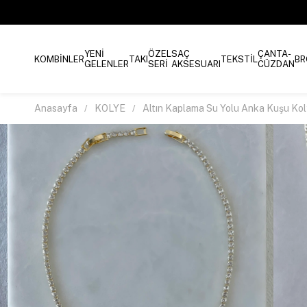
YENİ
ÖZEL
SAÇ
ÇANTA-
KOMBİNLER
TAKI
TEKSTİL
BR
GELENLER
SERİ
AKSESUARI
CÜZDAN
Anasayfa
KOLYE
Altın Kaplama Su Yolu Anka Kuşu Kol