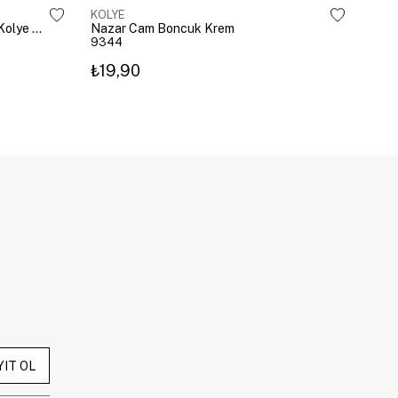
KOLYE
KOL
Çelik Gömme Taşlı Bombeli Harf Kolye Gümüş
Nazar Cam Boncuk Krem
Naza
9344
934
₺19,90
₺19
YIT OL