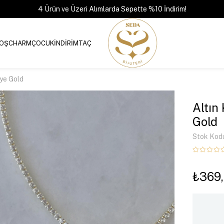
4 Ürün ve Üzeri Alımlarda Sepette %10 İndirim!
OŞ
CHARM
ÇOCUK
İNDİRİM
TAÇ
ye Gold
Altın
Gold
Stok Kod
₺369