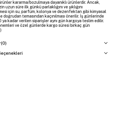
rünler kararma/bozulmaya dayanıklı ürünlerdir. Ancak,
zin uzun süre ilk günkü parlaklığını ve şıklığını
mesi için su, parfüm, kolonya ve dezenfektan gibi kimyasal
e doğrudan temasından kaçınılması önerilir. İş günlerinde
 ya kadar verilen siparişler aynı gün kargoya teslim edilir.
dönemleri ve özel günlerde kargo süresi birkaç gün
)
r
(0)
eçenekleri