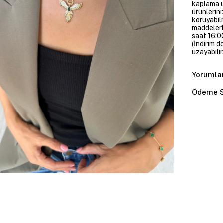
kaplama ü
ürünlerini
koruyabil
maddelerl
saat 16:00
(İndirim 
uzayabilir.
Yorumla
Ödeme S