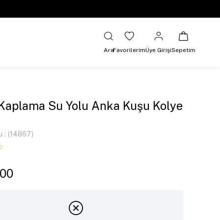
Ara
Favorilerim
Üye Girişi
Sepetim
 Kaplama Su Yolu Anka Kuşu Kolye
u
(14867)
,00