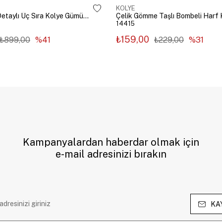
KOLYE
Çelik Zincir Detaylı Üç Sıra Kolye Gümüş Renk
14415
₺159,00
₺899,00
%41
₺229,00
%31
Kampanyalardan haberdar olmak için
e-mail adresinizi bırakın
KA