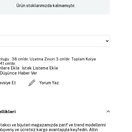
Ürün stoklarımızda kalmamıştır.
luğu : 38 cm'dir. Uzatma Zinciri 3 cm'dir. Toplam Kolye
41 cm'dir.
İstek Listeme Ekle
ilere Ekle
 Düşünce Haber Ver
avsiye Et
Yorum Yaz
llikleri
 takıcı ve bijuteri mağazamızda zarif ve trend modellerini
alışveriş ve ücretsiz kargo avantajıyla keşfedin. Altın