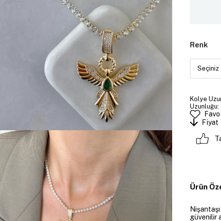
Renk
Kolye Uzun
Uzunluğu: 
Favor
Fiyat
T
Ürün Öze
Nişantaşı
güvenilir 