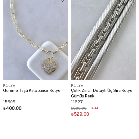
KOLYE
KOLYE
Gömme Taşlı Kalp Zincir Kolye
Çelik Zincir Detaylı Üç Sıra Kolye
Gümüş Renk
15609
11627
₺400,00
%41
₺899,00
₺529,00