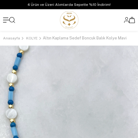
4 Ürün ve Üzeri Alımlarda Sepette %10 İndirim!
Altın Kaplama Sedef Boncuk Balık Kolye Mavi
Anasayfa
KOLYE