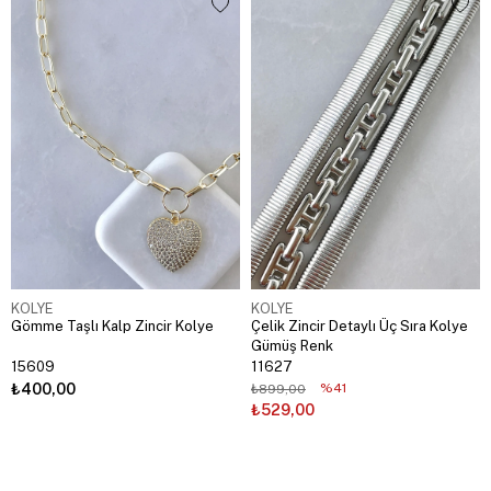
KOLYE
KOLYE
Gömme Taşlı Kalp Zincir Kolye
Çelik Zincir Detaylı Üç Sıra Kolye
Gümüş Renk
15609
11627
₺400,00
%41
₺899,00
₺529,00