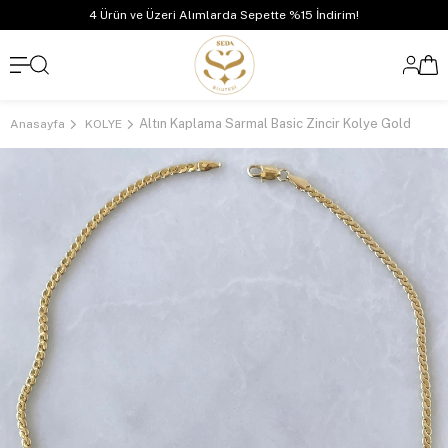
4 Ürün ve Üzeri Alımlarda Sepette %15 İndirim!
Altın Kaplama Sarmal Basic Zincir Kolye Gold
Anasayfa
KOLYE