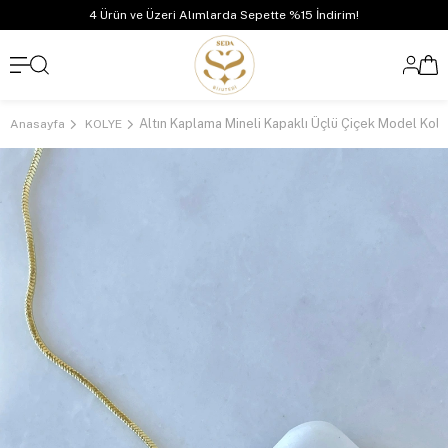
4 Ürün ve Üzeri Alımlarda Sepette %15 İndirim!
Anasayfa
KOLYE