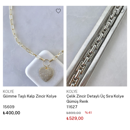
KOLYE
KOLYE
Gömme Taşlı Kalp Zincir Kolye
Çelik Zincir Detaylı Üç Sıra Kolye
Gümüş Renk
15609
11627
₺400,00
%41
₺899,00
₺529,00