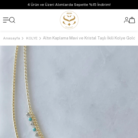
4 Ürün ve Üzeri Alımlarda Sepette %15 İndirim!
Altın Kaplama Mavi ve Kristal Taşlı İkili Kolye Gold
Anasayfa
KOLYE