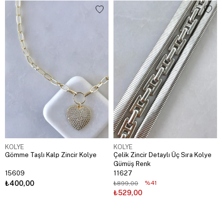
KOLYE
KOLYE
Gömme Taşlı Kalp Zincir Kolye
Çelik Zincir Detaylı Üç Sıra Kolye
Gümüş Renk
15609
11627
₺400,00
%41
₺899,00
₺529,00