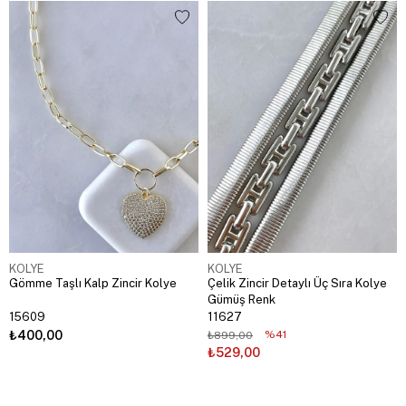
KOLYE
KOLYE
Gömme Taşlı Kalp Zincir Kolye
Çelik Zincir Detaylı Üç Sıra Kolye
Gümüş Renk
15609
11627
₺400,00
%41
₺899,00
₺529,00