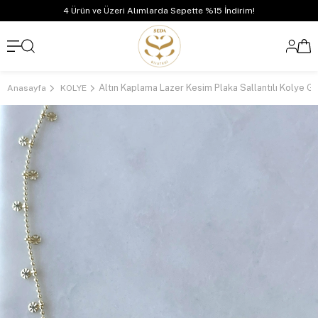
4 Ürün ve Üzeri Alımlarda Sepette %15 İndirim!
Altın Kaplama Lazer Kesim Plaka Sallantılı Kolye G
Anasayfa
KOLYE