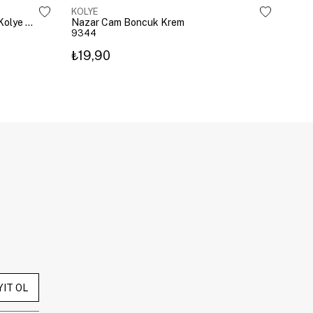
KOLYE
KOL
Çelik Gömme Taşlı Bombeli Harf Kolye Gümüş
Nazar Cam Boncuk Krem
Naza
9344
934
₺19,90
₺19
YIT OL