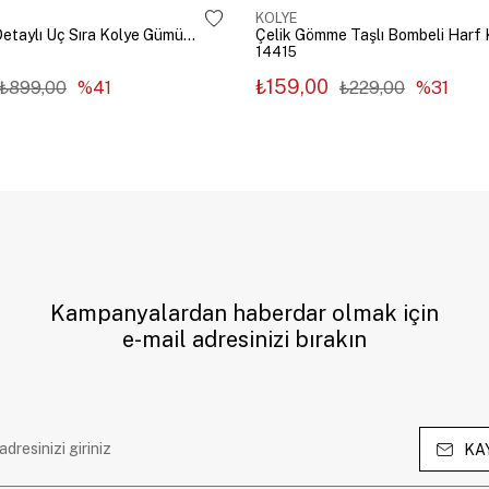
KOLYE
Çelik Zincir Detaylı Üç Sıra Kolye Gümüş Renk
14415
₺159,00
₺899,00
%41
₺229,00
%31
Kampanyalardan haberdar olmak için
e-mail adresinizi bırakın
KA