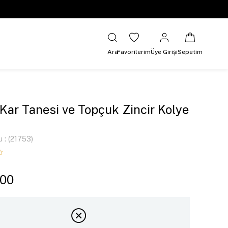
Ara
Favorilerim
Üye Girişi
Sepetim
 Kar Tanesi ve Topçuk Zincir Kolye
u
(21753)
,00