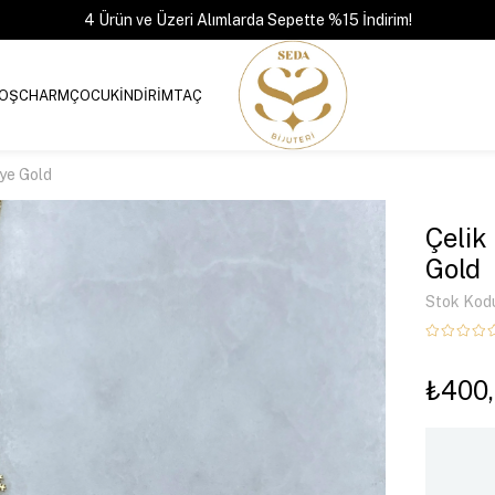
4 Ürün ve Üzeri Alımlarda Sepette %15 İndirim!
OŞ
CHARM
ÇOCUK
İNDİRİM
TAÇ
lye Gold
Çelik
Gold
Stok Kod
₺400