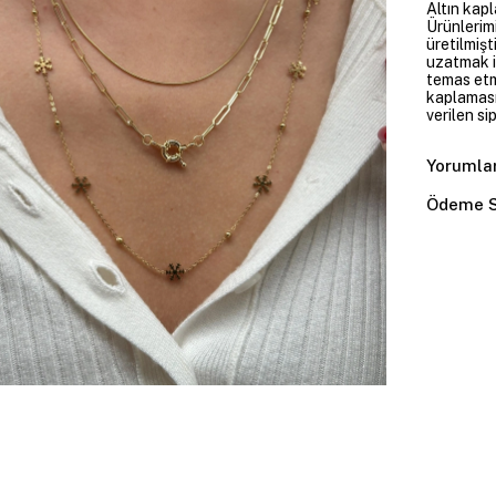
Altın kapl
Ürünlerim
üretilmişt
uzatmak i
temas etme
kaplaması
verilen si
Yorumla
Ödeme S