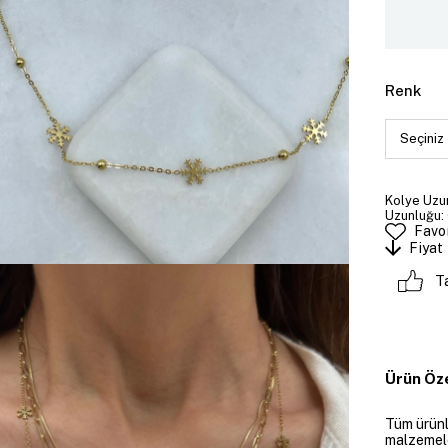
Renk
Kolye Uzun
Uzunluğu: 
Favor
Fiyat
T
Ürün Öze
Tüm ürünle
malzemeler