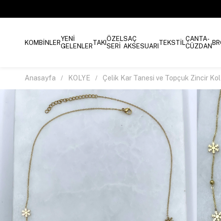
YENİ
ÖZEL
SAÇ
ÇANTA-
KOMBİNLER
TAKI
TEKSTİL
BR
GELENLER
SERİ
AKSESUARI
CÜZDAN
Anasayfa
KOLYE
Çelik Kar Tanesi ve Topçuk Zincir Ko