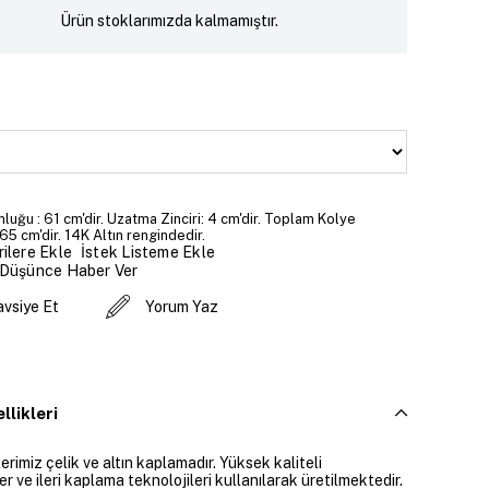
Ürün stoklarımızda kalmamıştır.
luğu : 61 cm'dir. Uzatma Zinciri: 4 cm'dir. Toplam Kolye
65 cm'dir. 14K Altın rengindedir.
İstek Listeme Ekle
ilere Ekle
 Düşünce Haber Ver
avsiye Et
Yorum Yaz
llikleri
rimiz çelik ve altın kaplamadır. Yüksek kaliteli
 ve ileri kaplama teknolojileri kullanılarak üretilmektedir.