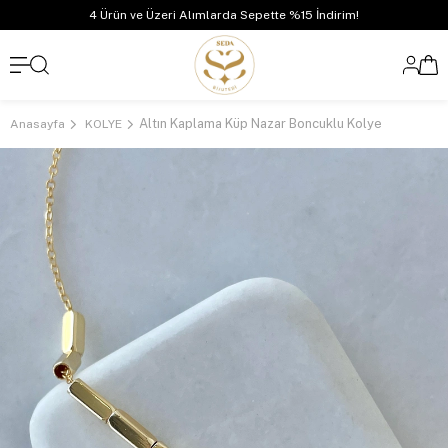
4 Ürün ve Üzeri Alımlarda Sepette %15 İndirim!
Altın Kaplama Küp Nazar Boncuklu Kolye
Anasayfa
KOLYE