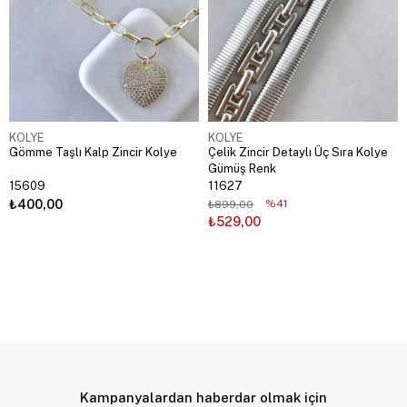
KOLYE
KOLYE
Gömme Taşlı Kalp Zincir Kolye
Çelik Zincir Detaylı Üç Sıra Kolye
Gümüş Renk
15609
11627
₺400,00
%41
₺899,00
₺529,00
Kampanyalardan haberdar olmak için