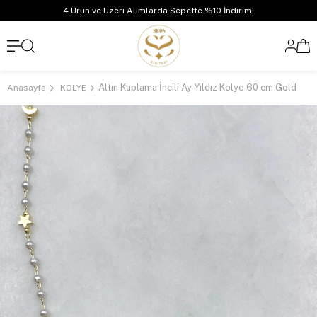
4 Ürün ve Üzeri Alımlarda Sepette %10 İndirim!
Altın Kaplama İncili Ay Yıldız Kolye 60 cm Gold
Anasayfa
KOLYE