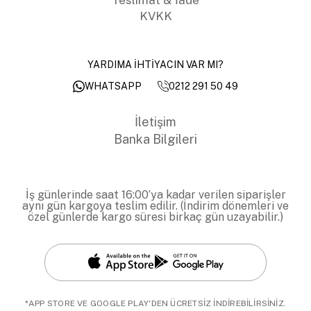
KVKK
YARDIMA İHTİYACIN VAR MI?
0212 291 50 49
WHATSAPP
İletişim
Banka Bilgileri
İş günlerinde saat 16:00’ya kadar verilen siparişler
aynı gün kargoya teslim edilir. (İndirim dönemleri ve
özel günlerde kargo süresi birkaç gün uzayabilir.)
*APP STORE VE GOOGLE PLAY'DEN ÜCRETSİZ İNDİREBİLİRSİNİZ.