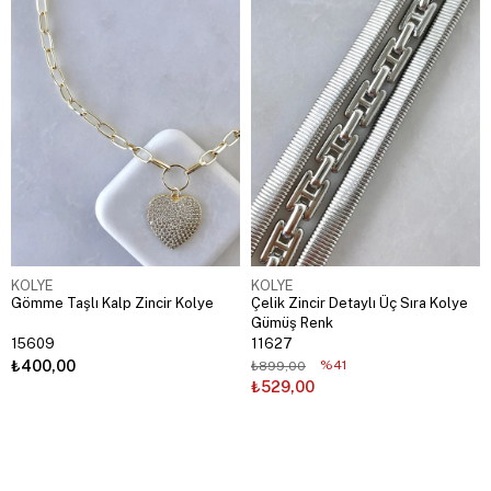
KOLYE
KOLYE
Gömme Taşlı Kalp Zincir Kolye
Çelik Zincir Detaylı Üç Sıra Kolye
Gümüş Renk
15609
11627
₺400,00
%41
₺899,00
₺529,00