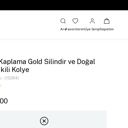
Ara
Favorilerim
Üye Girişi
Sepetim
 Kaplama Gold Silindir ve Doğal
İkili Kolye
u
(15284)
,00