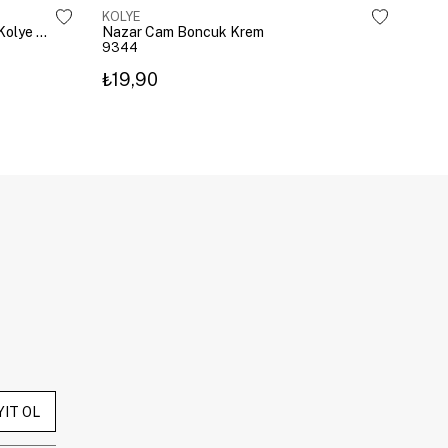
KOLYE
KOL
Çelik Gömme Taşlı Bombeli Harf Kolye Gümüş
Nazar Cam Boncuk Krem
Naza
9344
934
₺19,90
₺19
YIT OL