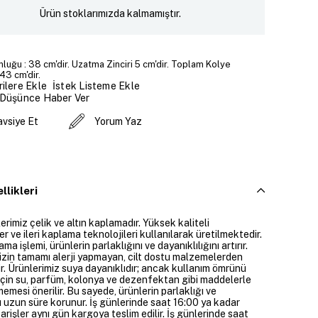
Ürün stoklarımızda kalmamıştır.
luğu : 38 cm'dir. Uzatma Zinciri 5 cm'dir. Toplam Kolye
43 cm'dir.
İstek Listeme Ekle
ilere Ekle
 Düşünce Haber Ver
avsiye Et
Yorum Yaz
llikleri
rimiz çelik ve altın kaplamadır. Yüksek kaliteli
 ve ileri kaplama teknolojileri kullanılarak üretilmektedir.
ama işlemi, ürünlerin parlaklığını ve dayanıklılığını artırır.
izin tamamı alerji yapmayan, cilt dostu malzemelerden
ir. Ürünlerimiz suya dayanıklıdır; ancak kullanım ömrünü
çin su, parfüm, kolonya ve dezenfektan gibi maddelerle
mesi önerilir. Bu sayede, ürünlerin parlaklığı ve
 uzun süre korunur. İş günlerinde saat 16:00 ya kadar
parişler aynı gün kargoya teslim edilir. İş günlerinde saat