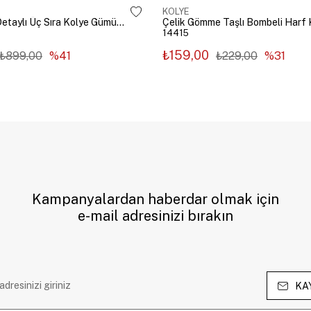
KOLYE
Çelik Zincir Detaylı Üç Sıra Kolye Gümüş Renk
14415
₺159,00
₺899,00
%41
₺229,00
%31
Kampanyalardan haberdar olmak için
e-mail adresinizi bırakın
KA