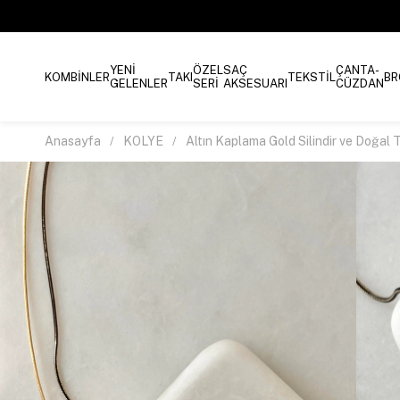
YENİ
ÖZEL
SAÇ
ÇANTA-
KOMBİNLER
TAKI
TEKSTİL
BR
GELENLER
SERİ
AKSESUARI
CÜZDAN
Anasayfa
KOLYE
Altın Kaplama Gold Silindir ve Doğal Ta