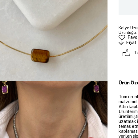
Kolye Uzun
Uzunluğu: 
Favor
Fiyat
T
Ürün Öze
Tüm ürünle
malzemeler
Altın kapl
Ürünlerim
üretilmişt
uzatmak i
temas etme
kaplaması
verilen si