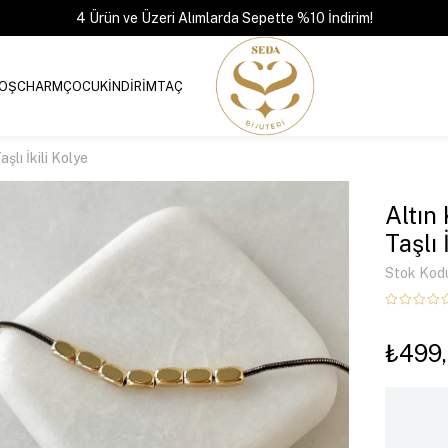
4 Ürün ve Üzeri Alımlarda Sepette %10 İndirim!
OŞ
CHARM
ÇOCUK
İNDİRİM
TAÇ
şlı İkili Kolye
Altın
Taşlı 
Stok Kod
₺499