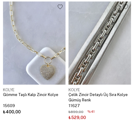
KOLYE
KOLYE
Gömme Taşlı Kalp Zincir Kolye
Çelik Zincir Detaylı Üç Sıra Kolye
Gümüş Renk
15609
11627
₺400,00
%41
₺899,00
₺529,00