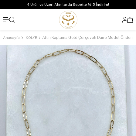
4 Ürün ve Üzeri Alımlarda Sepette %15 İndirim!
Anasayfa
KOLYE