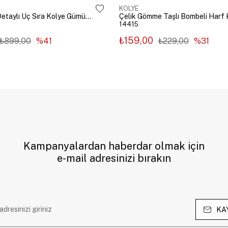
KOLYE
Çelik Zincir Detaylı Üç Sıra Kolye Gümüş Renk
14415
₺159,00
₺899,00
%41
₺229,00
%31
Kampanyalardan haberdar olmak için
e-mail adresinizi bırakın
KA