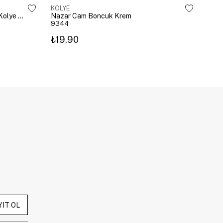
KOLYE
KOL
Çelik Gömme Taşlı Bombeli Harf Kolye Gümüş
Nazar Cam Boncuk Krem
Naza
9344
934
₺19,90
₺19
YIT OL