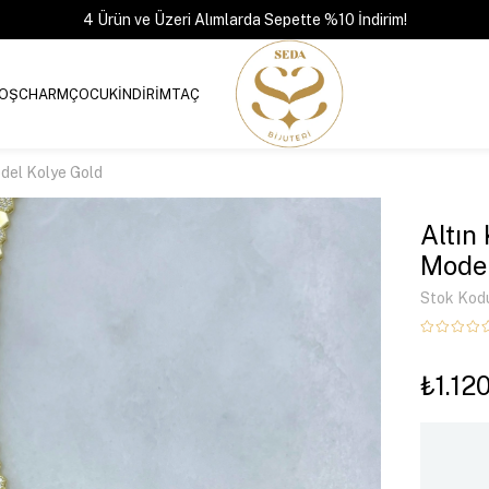
4 Ürün ve Üzeri Alımlarda Sepette %10 İndirim!
OŞ
CHARM
ÇOCUK
İNDİRİM
TAÇ
del Kolye Gold
Altın
Model
Stok Kod
₺1.12