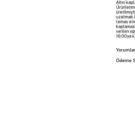
Altın kapl
Ürünlerim
üretilmişt
uzatmak i
temas etme
kaplaması
verilen si
16:00ya ka
Yorumla
Ödeme S