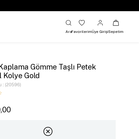
Ara
Favorilerim
Üye Girişi
Sepetim
 Kaplama Gömme Taşlı Petek
 Kolye Gold
u
(20596)
0,00