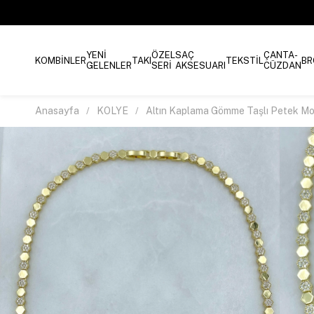
YENİ
ÖZEL
SAÇ
ÇANTA-
KOMBİNLER
TAKI
TEKSTİL
BR
GELENLER
SERİ
AKSESUARI
CÜZDAN
Anasayfa
KOLYE
Altın Kaplama Gömme Taşlı Petek Mo