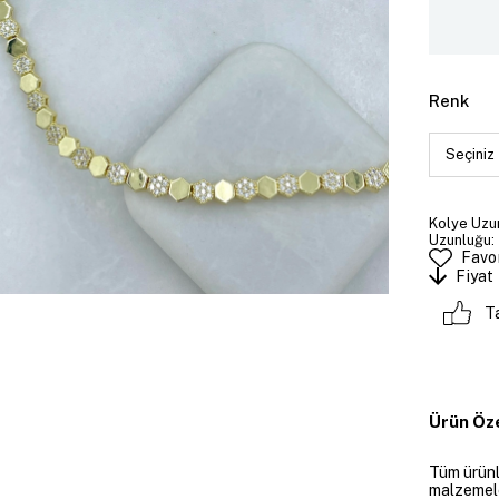
Renk
Kolye Uzun
Uzunluğu: 
Favor
Fiyat
T
Ürün Öze
Tüm ürünle
malzemeler