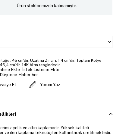
Ürün stoklarımızda kalmamıştır.
luğu : 45 cm'dir. Uzatma Zinciri: 1,4 cm'dir. Toplam Kolye
46,4 cm'dir. 14K Altın rengindedir.
İstek Listeme Ekle
ilere Ekle
 Düşünce Haber Ver
avsiye Et
Yorum Yaz
llikleri
rimiz çelik ve altın kaplamadır. Yüksek kaliteli
 ve ileri kaplama teknolojileri kullanılarak üretilmektedir.