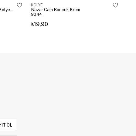
KOLYE
KOL
Çelik Gömme Taşlı Bombeli Harf Kolye Gümüş
Nazar Cam Boncuk Krem
Naza
9344
934
₺19,90
₺19
YIT OL