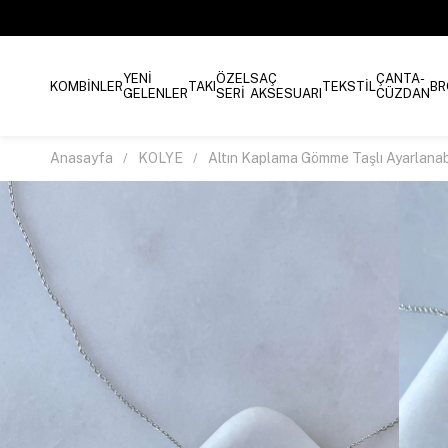
YENİ
ÖZEL
SAÇ
ÇANTA-
KOMBİNLER
TAKI
TEKSTİL
BR
GELENLER
SERİ
AKSESUARI
CÜZDAN
Anasayfa
KOLYE
Altın Kaplama Gömme Taşlı Ayarlanabi