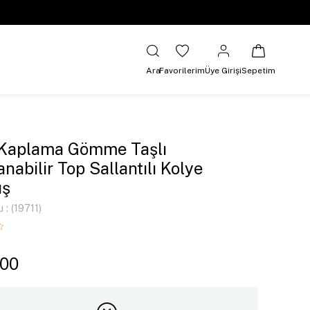
Ara
Favorilerim
Üye Girişi
Sepetim
 Kaplama Gömme Taşlı
anabilir Top Sallantılı Kolye
ş
u
(19711)
,00