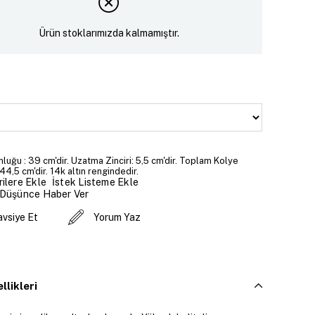
Ürün stoklarımızda kalmamıştır.
luğu : 39 cm'dir. Uzatma Zinciri: 5,5 cm'dir. Toplam Kolye
44,5 cm'dir. 14k altın rengindedir.
İstek Listeme Ekle
ilere Ekle
 Düşünce Haber Ver
avsiye Et
Yorum Yaz
llikleri