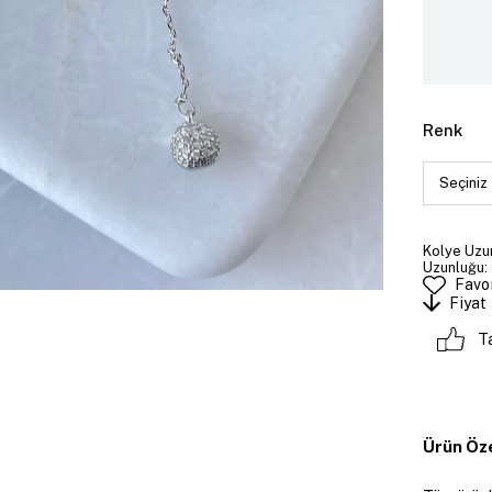
Renk
Kolye Uzun
Uzunluğu: 
Favor
Fiyat
T
Ürün Öze