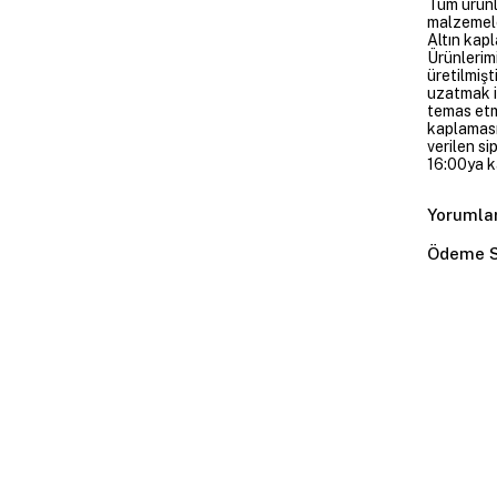
Tüm ürünle
malzemeler
Altın kapl
Ürünlerim
üretilmişt
uzatmak i
temas etme
kaplaması
verilen si
16:00ya ka
Yorumla
Ödeme S