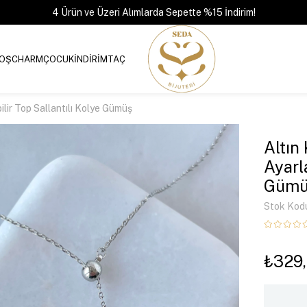
4 Ürün ve Üzeri Alımlarda Sepette %15 İndirim!
OŞ
CHARM
ÇOCUK
İNDİRİM
TAÇ
lir Top Sallantılı Kolye Gümüş
Altın
Ayarl
Gümü
Stok Kod
₺329