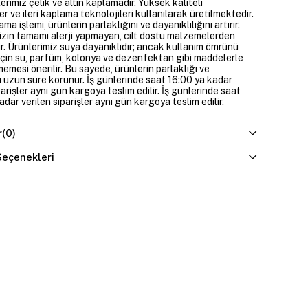
rimiz çelik ve altın kaplamadır. Yüksek kaliteli
 ve ileri kaplama teknolojileri kullanılarak üretilmektedir.
ama işlemi, ürünlerin parlaklığını ve dayanıklılığını artırır.
izin tamamı alerji yapmayan, cilt dostu malzemelerden
ir. Ürünlerimiz suya dayanıklıdır; ancak kullanım ömrünü
çin su, parfüm, kolonya ve dezenfektan gibi maddelerle
mesi önerilir. Bu sayede, ürünlerin parlaklığı ve
 uzun süre korunur. İş günlerinde saat 16:00 ya kadar
parişler aynı gün kargoya teslim edilir. İş günlerinde saat
dar verilen siparişler aynı gün kargoya teslim edilir.
r
(0)
eçenekleri