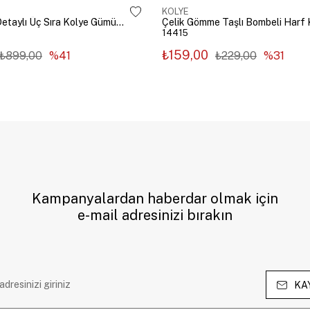
KOLYE
Çelik Zincir Detaylı Üç Sıra Kolye Gümüş Renk
14415
₺159,00
₺899,00
%41
₺229,00
%31
Kampanyalardan haberdar olmak için
e-mail adresinizi bırakın
KA