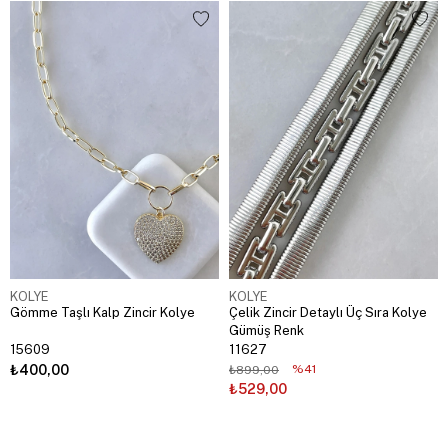
KOLYE
KOLYE
Gömme Taşlı Kalp Zincir Kolye
Çelik Zincir Detaylı Üç Sıra Kolye
Gümüş Renk
15609
11627
₺400,00
%41
₺899,00
₺529,00