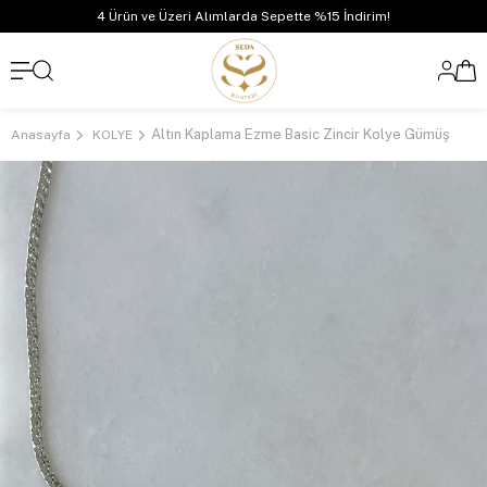
4 Ürün ve Üzeri Alımlarda Sepette %15 İndirim!
Altın Kaplama Ezme Basic Zincir Kolye Gümüş
Anasayfa
KOLYE