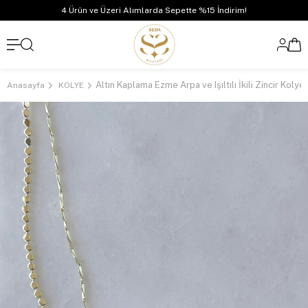
4 Ürün ve Üzeri Alımlarda Sepette %15 İndirim!
Altın Kaplama Ezme Arpa ve Işıltılı İkili Zincir Kolye
Anasayfa
KOLYE