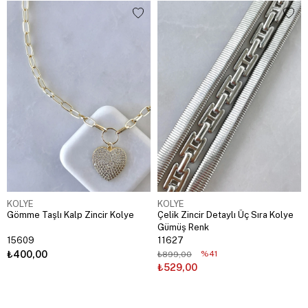
KOLYE
KOLYE
Gömme Taşlı Kalp Zincir Kolye
Çelik Zincir Detaylı Üç Sıra Kolye
Gümüş Renk
15609
11627
₺400,00
%41
₺899,00
₺529,00