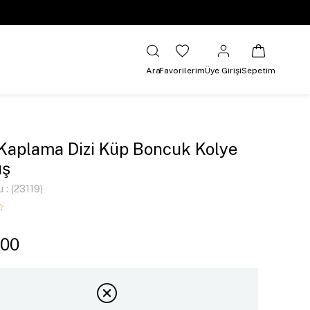
Ara
Favorilerim
Üye Girişi
Sepetim
 Kaplama Dizi Küp Boncuk Kolye
ş
u
(23119)
,00