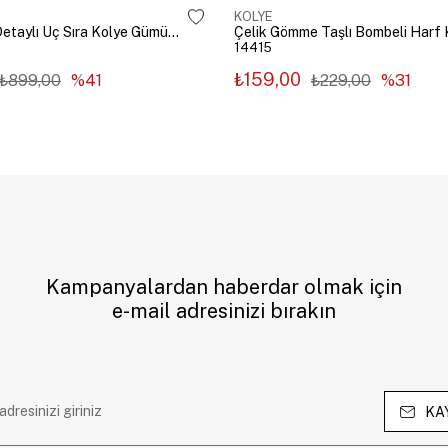
KOLYE
Çelik Zincir Detaylı Üç Sıra Kolye Gümüş Renk
14415
₺159,00
₺899,00
%41
₺229,00
%31
Kampanyalardan haberdar olmak için
e-mail adresinizi bırakın
KA