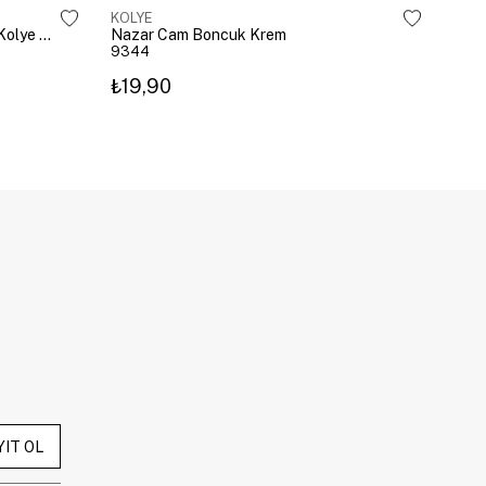
KOLYE
KOL
Çelik Gömme Taşlı Bombeli Harf Kolye Gümüş
Nazar Cam Boncuk Krem
Naza
9344
934
₺19,90
₺19
YIT OL