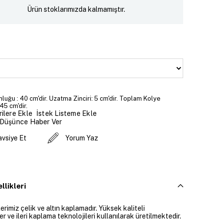
Ürün stoklarımızda kalmamıştır.
luğu : 40 cm'dir. Uzatma Zinciri: 5 cm'dir. Toplam Kolye
45 cm'dir.
İstek Listeme Ekle
ilere Ekle
 Düşünce Haber Ver
avsiye Et
Yorum Yaz
llikleri
rimiz çelik ve altın kaplamadır. Yüksek kaliteli
 ve ileri kaplama teknolojileri kullanılarak üretilmektedir.