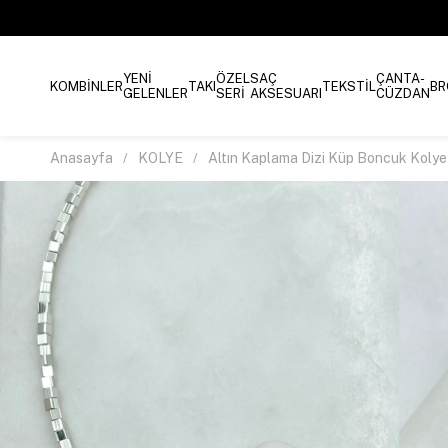
YENİ
ÖZEL
SAÇ
ÇANTA-
KOMBİNLER
TAKI
TEKSTİL
BR
GELENLER
SERİ
AKSESUARI
CÜZDAN
Anasayfa
KOLYE
Altın Kaplama Dizi Küp Boncuk Koly