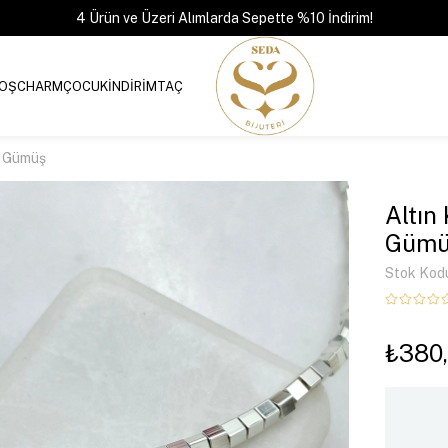
4 Ürün ve Üzeri Alımlarda Sepette %10 İndirim!
OŞ
CHARM
ÇOCUK
İNDİRİM
TAÇ
e Gümüş
Altın
Gümü
Stok Kod
₺380