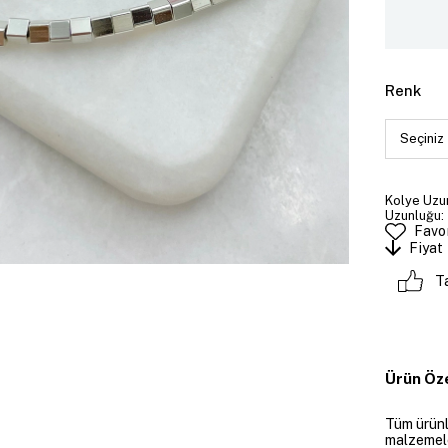
Renk
Kolye Uzun
Uzunluğu: 
Favor
Fiyat
T
Ürün Öze
Tüm ürünle
malzemeler