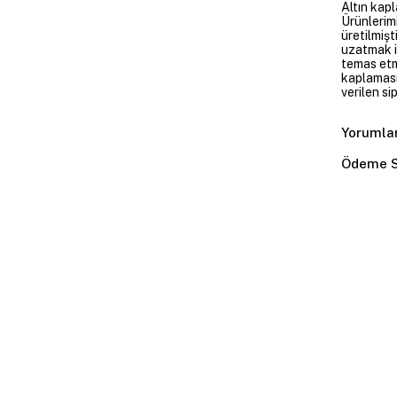
Altın kapl
Ürünlerim
üretilmişt
uzatmak i
temas etme
kaplaması
verilen si
Yorumla
Ödeme S