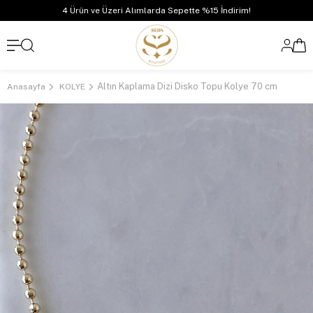
4 Ürün ve Üzeri Alımlarda Sepette %15 İndirim!
Altın Kaplama Dizi Disko Topu Kolye 70 cm
Anasayfa
KOLYE