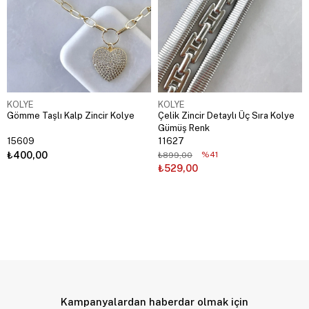
KOLYE
KOLYE
Gömme Taşlı Kalp Zincir Kolye
Çelik Zincir Detaylı Üç Sıra Kolye
Gümüş Renk
15609
11627
₺400,00
%41
₺899,00
₺529,00
Kampanyalardan haberdar olmak için