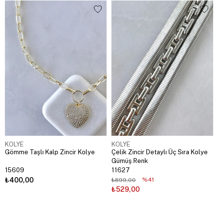
KOLYE
KOLYE
Gömme Taşlı Kalp Zincir Kolye
Çelik Zincir Detaylı Üç Sıra Kolye
Gümüş Renk
15609
11627
₺400,00
%41
₺899,00
₺529,00