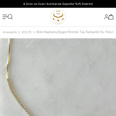
4 Ürün ve Üzeri Alımlarda Sepette %15 İndirim!
Anasayfa
KOLYE