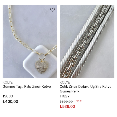
KOLYE
KOLYE
Gömme Taşlı Kalp Zincir Kolye
Çelik Zincir Detaylı Üç Sıra Kolye
Gümüş Renk
15609
11627
₺400,00
%41
₺899,00
₺529,00