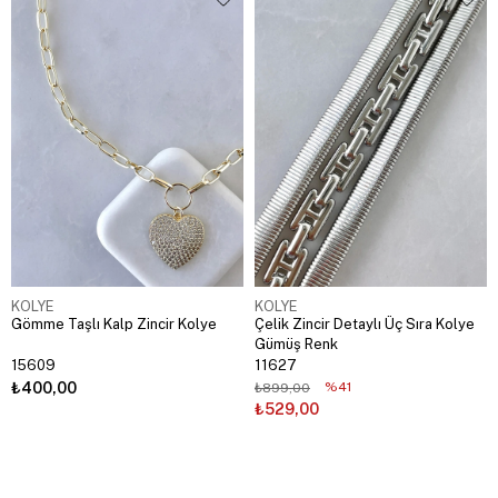
KOLYE
KOLYE
Gömme Taşlı Kalp Zincir Kolye
Çelik Zincir Detaylı Üç Sıra Kolye
Gümüş Renk
15609
11627
₺400,00
%41
₺899,00
₺529,00