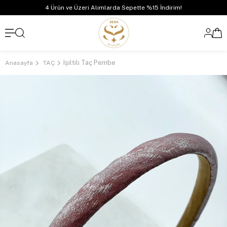
4 Ürün ve Üzeri Alımlarda Sepette %15 İndirim!
Işıltılı Taç Pembe
Anasayfa
TAÇ