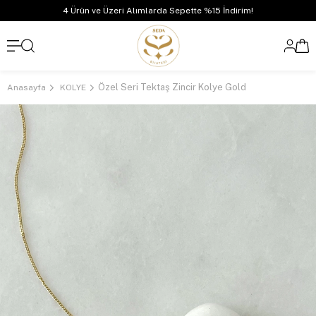
4 Ürün ve Üzeri Alımlarda Sepette %15 İndirim!
Özel Seri Tektaş Zincir Kolye Gold
Anasayfa
KOLYE