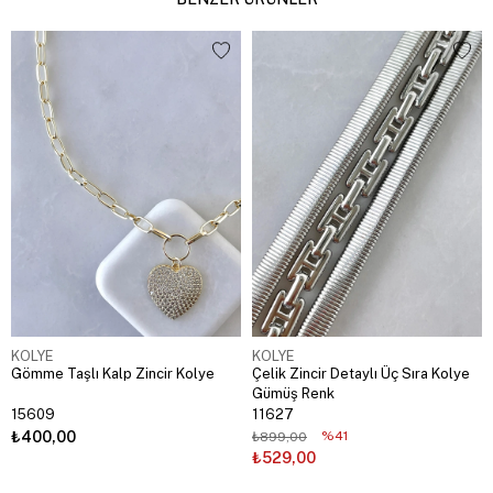
KOLYE
KOLYE
Gömme Taşlı Kalp Zincir Kolye
Çelik Zincir Detaylı Üç Sıra Kolye
Gümüş Renk
15609
11627
₺400,00
%41
₺899,00
₺529,00