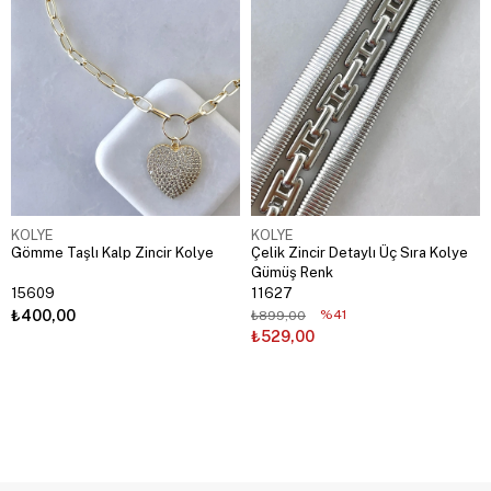
KOLYE
KOLYE
Gömme Taşlı Kalp Zincir Kolye
Çelik Zincir Detaylı Üç Sıra Kolye
Gümüş Renk
15609
11627
₺400,00
%41
₺899,00
₺529,00