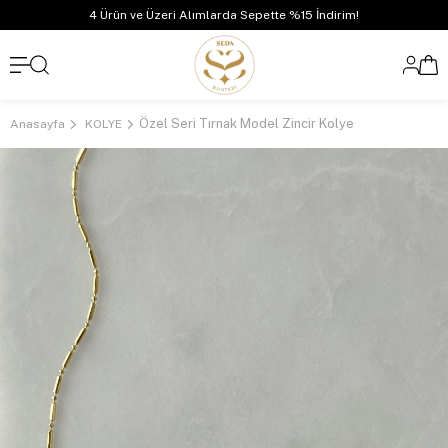
4 Ürün ve Üzeri Alımlarda Sepette %15 İndirim!
Özel Seri Tırnak Model Zincir Kolye
Anasayfa
KOLYE