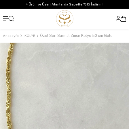
4 Ürün ve Üzeri Alımlarda Sepette %15 İndirim!
Özel Seri Sarmal Zincir Kolye 50 cm Gold
Anasayfa
KOLYE