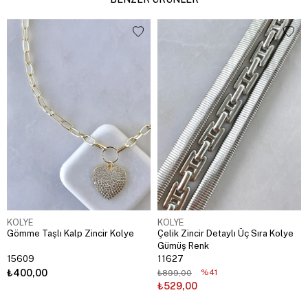
KOLYE
KOLYE
Gömme Taşlı Kalp Zincir Kolye
Çelik Zincir Detaylı Üç Sıra Kolye
Gümüş Renk
15609
11627
₺400,00
%41
₺899,00
₺529,00