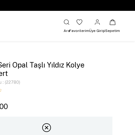
Ara
Favorilerim
Üye Girişi
Sepetim
eri Opal Taşlı Yıldız Kolye
ert
u
(22780)
,00