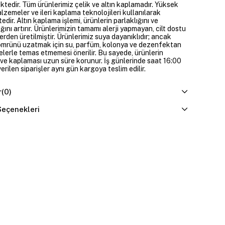
ktedir. Tüm ürünlerimiz çelik ve altın kaplamadır. Yüksek
alzemeler ve ileri kaplama teknolojileri kullanılarak
edir. Altın kaplama işlemi, ürünlerin parlaklığını ve
ığını artırır. Ürünlerimizin tamamı alerji yapmayan, cilt dostu
rden üretilmiştir. Ürünlerimiz suya dayanıklıdır; ancak
ömrünü uzatmak için su, parfüm, kolonya ve dezenfektan
elerle temas etmemesi önerilir. Bu sayede, ürünlerin
ı ve kaplaması uzun süre korunur. İş günlerinde saat 16:00
erilen siparişler aynı gün kargoya teslim edilir.
r
(0)
eçenekleri