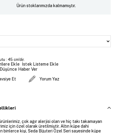
Ürün stoklarımızda kalmamıştır.
tu : 45 cm'dir.
İstek Listeme Ekle
ilere Ekle
 Düşünce Haber Ver
avsiye Et
Yorum Yaz
llikleri
ürünlerimiz, çok ağır alerjisi olan ve hiç takı takamayan
imiz için özel olarak üretilmiştir. Altın küpe dahi
 binlerce kişi, Seda Bijuteri Özel Seri sayesinde küpe