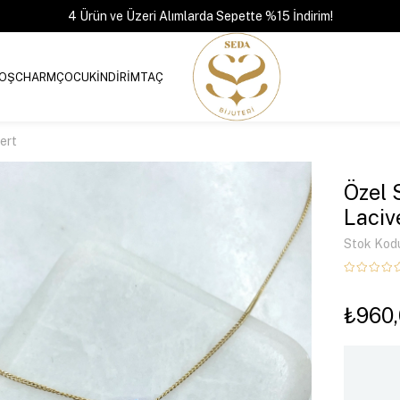
4 Ürün ve Üzeri Alımlarda Sepette %15 İndirim!
OŞ
CHARM
ÇOCUK
İNDİRİM
TAÇ
vert
Özel S
Laciv
Stok Kod
₺960