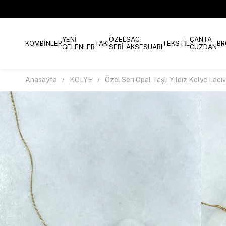
YENİ
ÖZEL
SAÇ
ÇANTA-
KOMBİNLER
TAKI
TEKSTİL
BR
GELENLER
SERİ
AKSESUARI
CÜZDAN
Anasayfa
KOLYE
Özel Seri Opal Taşlı Yıldız Kolye Laci