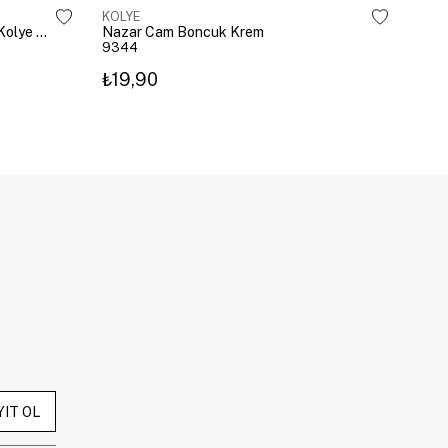
KOLYE
KOL
Çelik Gömme Taşlı Bombeli Harf Kolye Gümüş
Nazar Cam Boncuk Krem
Naza
9344
934
₺19,90
₺19
YIT OL