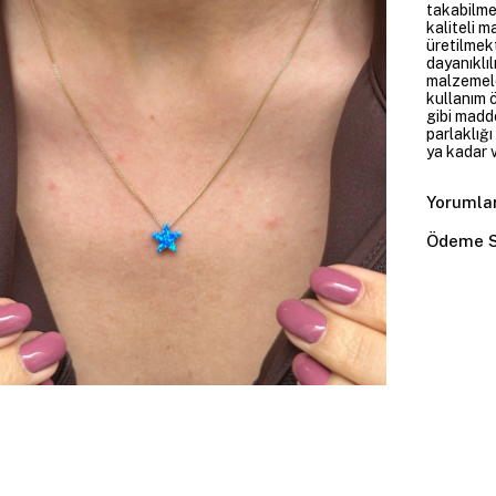
takabilme
kaliteli m
üretilmekt
dayanıklıl
malzemele
kullanım 
gibi madd
parlaklığ
ya kadar v
Yorumla
Ödeme S