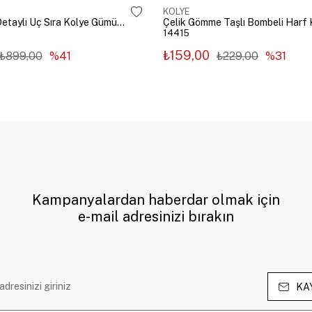
KOLYE
Çelik Zincir Detaylı Üç Sıra Kolye Gümüş Renk
14415
₺159,00
₺899,00
%41
₺229,00
%31
Kampanyalardan haberdar olmak için
e-mail adresinizi bırakın
KA