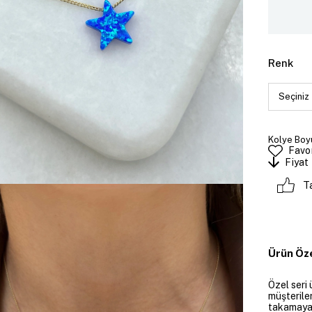
Renk
Kolye Boyu
Favor
Fiyat
T
Ürün Öze
Özel seri 
müşteriler
takamayan