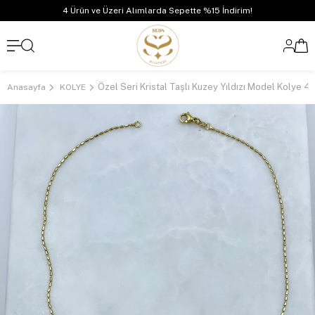
4 Ürün ve Üzeri Alımlarda Sepette %15 İndirim!
Anasayfa
KOLYE