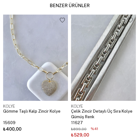
BENZER ÜRÜNLER
KOLYE
KOLYE
Gömme Taşlı Kalp Zincir Kolye
Çelik Zincir Detaylı Üç Sıra Kolye
Gümüş Renk
15609
11627
₺400,00
%41
₺899,00
₺529,00