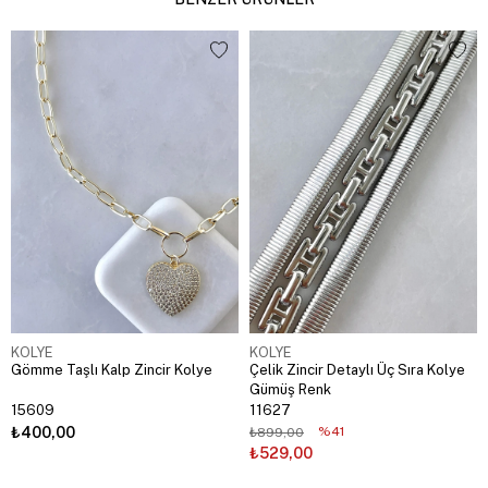
KOLYE
KOLYE
Gömme Taşlı Kalp Zincir Kolye
Çelik Zincir Detaylı Üç Sıra Kolye
Gümüş Renk
15609
11627
₺400,00
%41
₺899,00
₺529,00