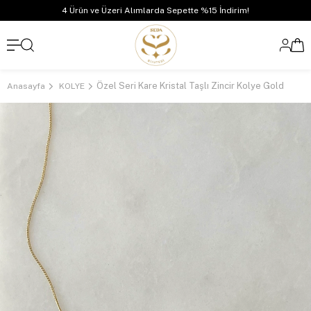
4 Ürün ve Üzeri Alımlarda Sepette %15 İndirim!
Özel Seri Kare Kristal Taşlı Zincir Kolye Gold
Anasayfa
KOLYE