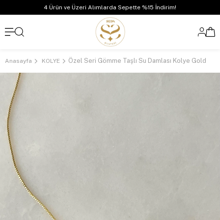
4 Ürün ve Üzeri Alımlarda Sepette %15 İndirim!
Özel Seri Gömme Taşlı Su Damlası Kolye Gold
Anasayfa
KOLYE