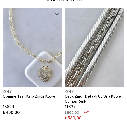
KOLYE
KOLYE
Gömme Taşlı Kalp Zincir Kolye
Çelik Zincir Detaylı Üç Sıra Kolye
Gümüş Renk
15609
11627
₺400,00
%41
₺899,00
₺529,00