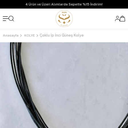
4 Ürün ve Üzeri Alımlarda Sepette %15 İndirim!
Çoklu İp İnci Güneş Kolye
Anasayfa
KOLYE