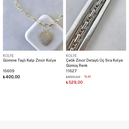
KOLYE
KOLYE
Gömme Taşlı Kalp Zincir Kolye
Çelik Zincir Detaylı Üç Sıra Kolye
Gümüş Renk
15609
11627
₺400,00
%41
₺899,00
₺529,00