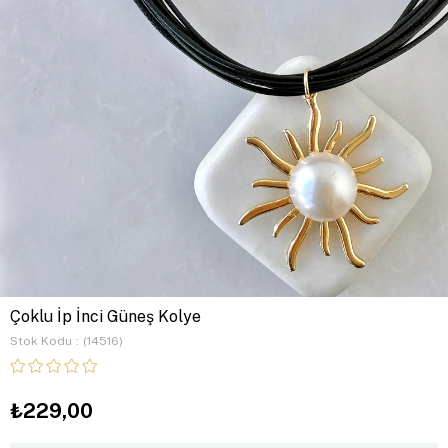
Çoklu İp İnci Güneş Kolye
Stok Kodu
(14516)
₺229,00