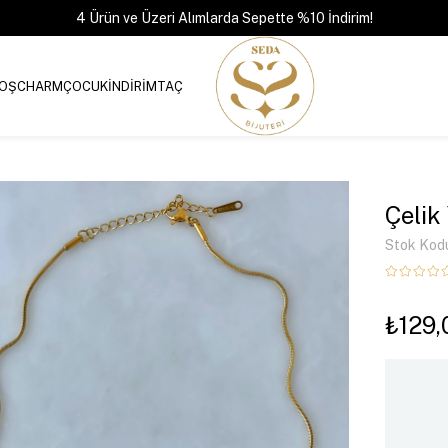
4 Ürün ve Üzeri Alımlarda Sepette %10 İndirim!
OŞ
CHARM
ÇOCUK
İNDİRİM
TAÇ
Çelik
Stok Kod
₺129,