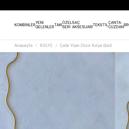
YENİ
ÖZEL
SAÇ
ÇANTA-
KOMBİNLER
TAKI
TEKSTİL
BR
GELENLER
SERİ
AKSESUARI
CÜZDAN
Anasayfa
KOLYE
Çelik Yılan Zincir Kolye Gold