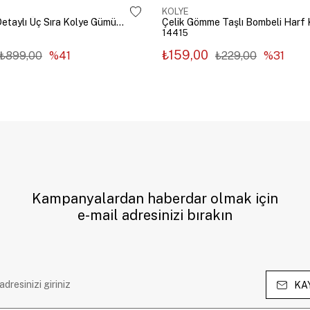
KOLYE
Çelik Zincir Detaylı Üç Sıra Kolye Gümüş Renk
14415
₺159,00
₺899,00
%41
₺229,00
%31
Kampanyalardan haberdar olmak için
e-mail adresinizi bırakın
KA