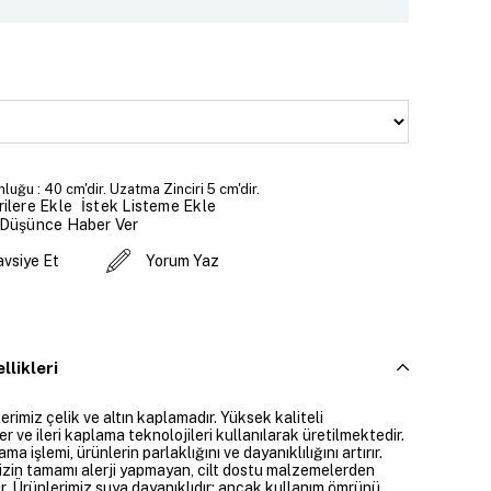
luğu : 40 cm'dir. Uzatma Zinciri 5 cm'dir.
İstek Listeme Ekle
ilere Ekle
 Düşünce Haber Ver
avsiye Et
Yorum Yaz
llikleri
rimiz çelik ve altın kaplamadır. Yüksek kaliteli
 ve ileri kaplama teknolojileri kullanılarak üretilmektedir.
ama işlemi, ürünlerin parlaklığını ve dayanıklılığını artırır.
izin tamamı alerji yapmayan, cilt dostu malzemelerden
ir. Ürünlerimiz suya dayanıklıdır; ancak kullanım ömrünü