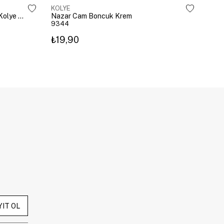
KOLYE
KOL
Çelik Gömme Taşlı Bombeli Harf Kolye Gümüş
Nazar Cam Boncuk Krem
Naza
9344
934
₺19,90
₺19
YIT OL