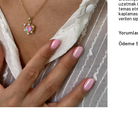
uzatmak i
temas etme
kaplaması
verilen si
Yorumla
Ödeme S