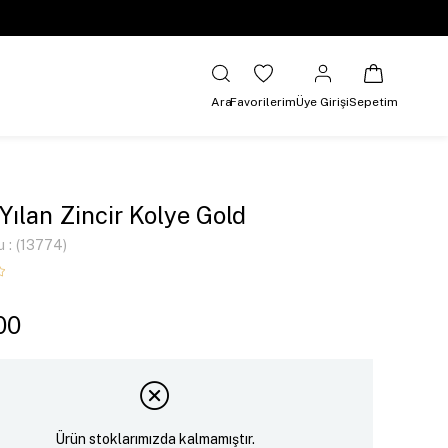
Ara
Favorilerim
Üye Girişi
Sepetim
 Yılan Zincir Kolye Gold
u
(13774)
00
Ürün stoklarımızda kalmamıştır.