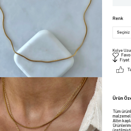
Renk
Kolye Uzun
Favor
Fiyat
T
Ürün Öze
Tüm ürünle
malzemeler
Altın kapl
Ürünlerim
üretilmişt