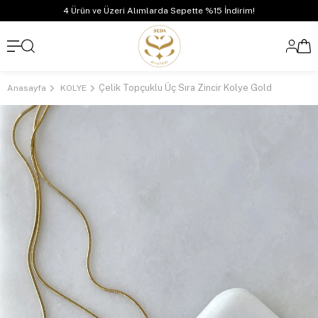
4 Ürün ve Üzeri Alımlarda Sepette %15 İndirim!
Çelik Topçuklu Üç Sıra Zincir Kolye Gold
Anasayfa
KOLYE