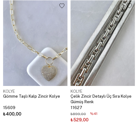
KOLYE
KOLYE
Gömme Taşlı Kalp Zincir Kolye
Çelik Zincir Detaylı Üç Sıra Kolye
Gümüş Renk
15609
11627
₺400,00
%41
₺899,00
₺529,00