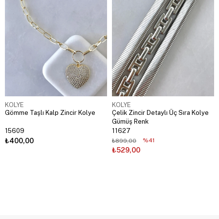
KOLYE
KOLYE
Gömme Taşlı Kalp Zincir Kolye
Çelik Zincir Detaylı Üç Sıra Kolye
Gümüş Renk
15609
11627
₺400,00
%41
₺899,00
₺529,00