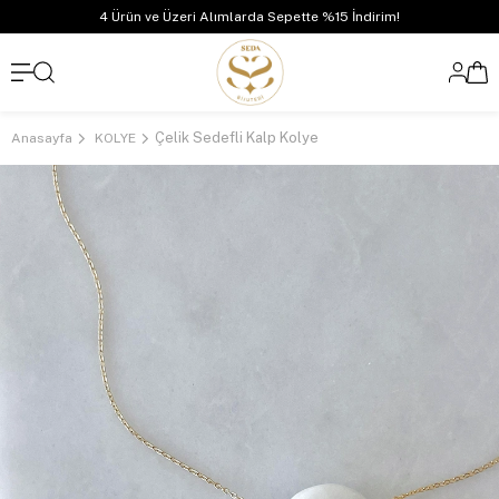
4 Ürün ve Üzeri Alımlarda Sepette %15 İndirim!
Çelik Sedefli Kalp Kolye
Anasayfa
KOLYE