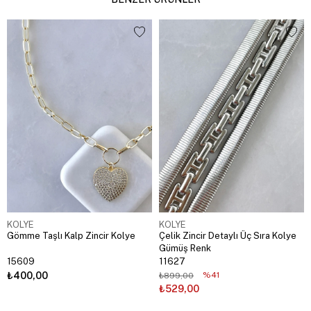
KOLYE
KOLYE
Gömme Taşlı Kalp Zincir Kolye
Çelik Zincir Detaylı Üç Sıra Kolye
Gümüş Renk
15609
11627
₺400,00
%41
₺899,00
₺529,00