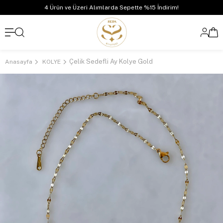
4 Ürün ve Üzeri Alımlarda Sepette %15 İndirim!
Çelik Sedefli Ay Kolye Gold
Anasayfa
KOLYE