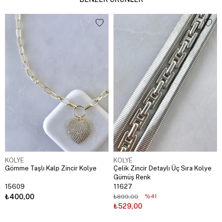
KOLYE
KOLYE
Gömme Taşlı Kalp Zincir Kolye
Çelik Zincir Detaylı Üç Sıra Kolye
Gümüş Renk
15609
11627
₺400,00
%41
₺899,00
₺529,00