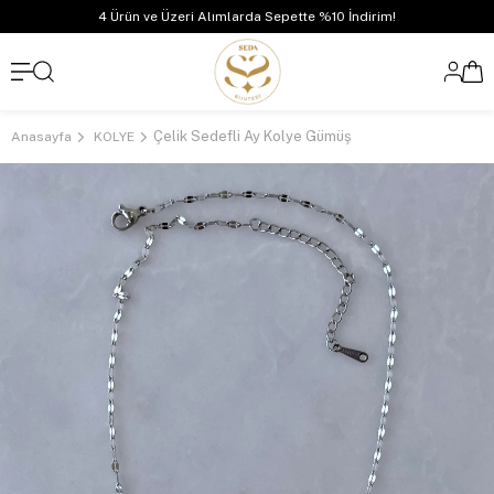
4 Ürün ve Üzeri Alımlarda Sepette %10 İndirim!
Çelik Sedefli Ay Kolye Gümüş
Anasayfa
KOLYE