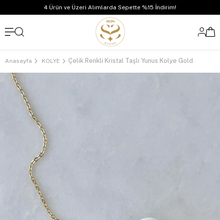
4 Ürün ve Üzeri Alımlarda Sepette %15 İndirim!
Çelik Renkli Kristal Taşlı Yunus Kolye Gold
Anasayfa
KOLYE