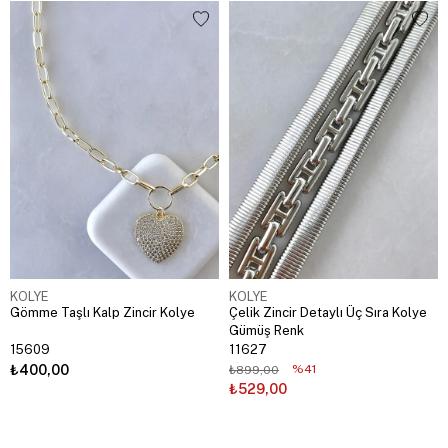
KOLYE
KOLYE
Gömme Taşlı Kalp Zincir Kolye
Çelik Zincir Detaylı Üç Sıra Kolye
Gümüş Renk
15609
11627
₺400,00
%41
₺899,00
₺529,00