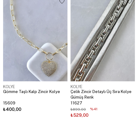
KOLYE
KOLYE
Gömme Taşlı Kalp Zincir Kolye
Çelik Zincir Detaylı Üç Sıra Kolye
Gümüş Renk
15609
11627
₺400,00
%41
₺899,00
₺529,00