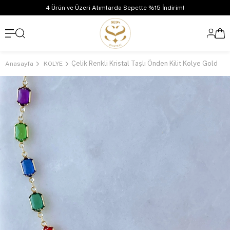
4 Ürün ve Üzeri Alımlarda Sepette %15 İndirim!
Çelik Renkli Kristal Taşlı Önden Kilit Kolye Gold
Anasayfa
KOLYE