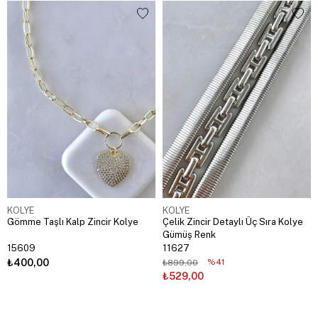
KOLYE
KOLYE
Gömme Taşlı Kalp Zincir Kolye
Çelik Zincir Detaylı Üç Sıra Kolye
Gümüş Renk
15609
11627
₺400,00
%41
₺899,00
₺529,00