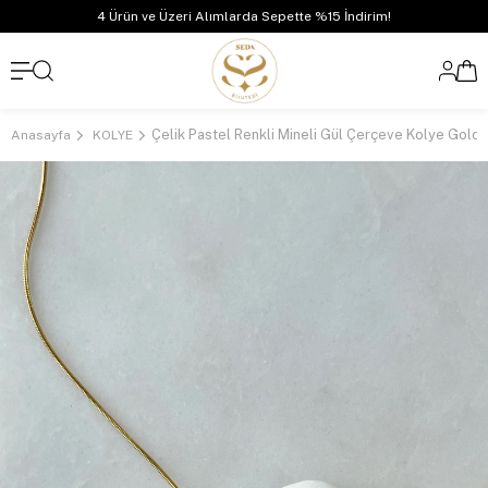
4 Ürün ve Üzeri Alımlarda Sepette %15 İndirim!
Çelik Pastel Renkli Mineli Gül Çerçeve Kolye Gold
Anasayfa
KOLYE