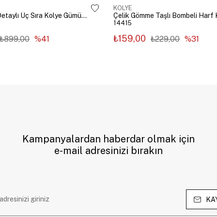
KOLYE
Çelik Zincir Detaylı Üç Sıra Kolye Gümüş Renk
14415
₺159,00
₺899,00
%41
₺229,00
%31
Kampanyalardan haberdar olmak için
e-mail adresinizi bırakın
KA