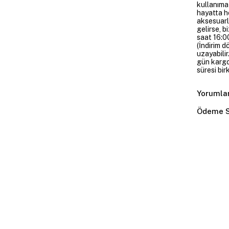
kullanıma
hayatta h
aksesuarl
gelirse, b
saat 16:00
(İndirim 
uzayabilir
gün kargoy
süresi bir
Yorumla
Ödeme S