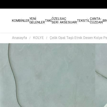
YENİ
ÖZEL
SAÇ
ÇANTA-
KOMBİNLER
TAKI
TEKSTİL
BR
GELENLER
SERİ
AKSESUARI
CÜZDAN
Anasayfa
KOLYE
Çelik Opal Taşlı Etnik Desen Kolye