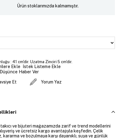
Ürün stoklarımızda kalmamıştır.
luğu : 41 cm'dir. Uzatma Zinciri 5 cm'dir.
İstek Listeme Ekle
ilere Ekle
 Düşünce Haber Ver
avsiye Et
Yorum Yaz
llikleri
 takıcı ve bijuteri mağazamızda zarif ve trend modellerini
alışveriş ve ücretsiz kargo avantajıyla keşfedin. Çelik
ız, kararma ve bozulmaya karşı dayanıklı, suya ve günlük