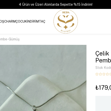
4 Ürün ve Üzeri Alımlarda Sepette %15 İndirim!
OŞ
CHARM
ÇOCUK
İNDİRİM
TAÇ
 Pembe-Gümüş
Çelik
Pemb
Stok Kod
₺179,