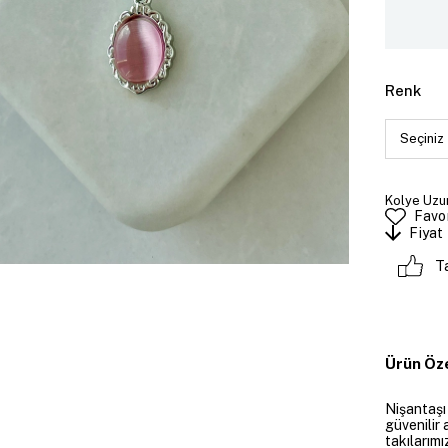
Renk
Kolye Uzun
Favor
Fiyat
T
Ürün Öze
Nişantaşı
güvenilir 
takılarım