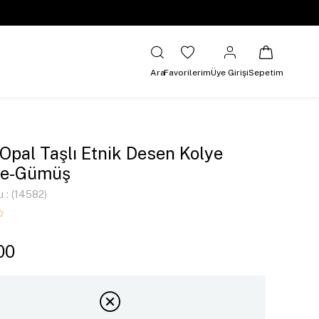
Ara
Favorilerim
Üye Girişi
Sepetim
 Opal Taşlı Etnik Desen Kolye
e-Gümüş
u
(14582)
00