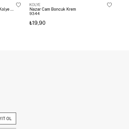
KOLYE
KOL
Çelik Gömme Taşlı Bombeli Harf Kolye Gümüş
Nazar Cam Boncuk Krem
Naza
9344
934
₺19,90
₺19
YIT OL