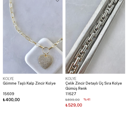
KOLYE
KOLYE
Gömme Taşlı Kalp Zincir Kolye
Çelik Zincir Detaylı Üç Sıra Kolye
Gümüş Renk
15609
11627
₺400,00
%41
₺899,00
₺529,00