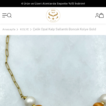
4 Ürün ve Üzeri Alımlarda Sepette %15 İndirim!
Çelik Opal Kalp Sallantılı Boncuk Kolye Gold
Anasayfa
KOLYE