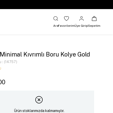
Ara
Favorilerim
Üye Girişi
Sepetim
 Minimal Kıvrımlı Boru Kolye Gold
u
(14757)
00
Ürün stoklarımızda kalmamıştır.