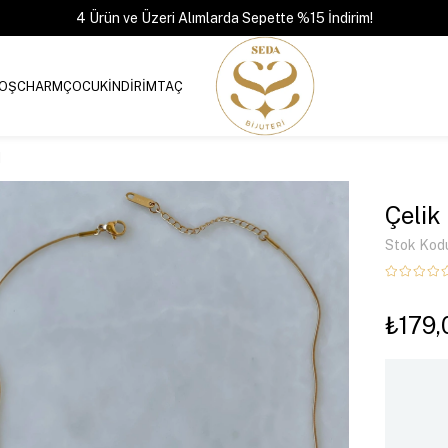
4 Ürün ve Üzeri Alımlarda Sepette %15 İndirim!
OŞ
CHARM
ÇOCUK
İNDİRİM
TAÇ
d
Çelik
Stok Kod
₺179,