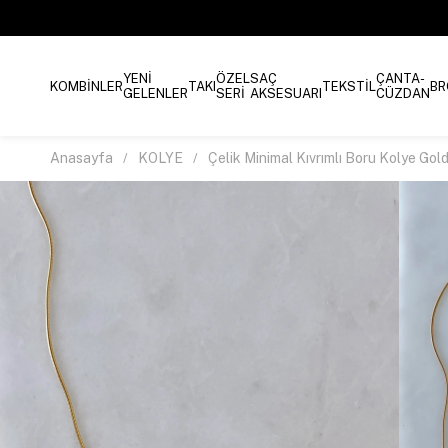
YENİ
ÖZEL
SAÇ
ÇANTA-
KOMBİNLER
TAKI
TEKSTİL
BR
GELENLER
SERİ
AKSESUARI
CÜZDAN
Anasayfa
KOLYE
Çelik Minimal Kıvrımlı Boru Kolye Gol