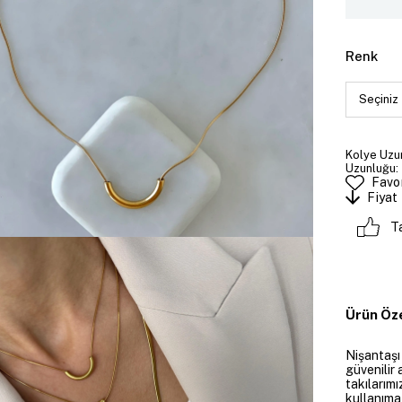
Renk
Kolye Uzun
Uzunluğu: 
Favor
Fiyat
T
Ürün Öze
Nişantaşı
güvenilir 
takılarım
kullanıma