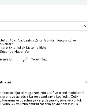
luğu : 40 cm'dir. Uzatma Zinciri 5 cm'dir. Toplam Kolye
45 cm'dir.
İstek Listeme Ekle
ilere Ekle
 Düşünce Haber Ver
avsiye Et
Yorum Yaz
llikleri
 takıcı ve bijuteri mağazamızda zarif ve trend modellerini
alışveriş ve ücretsiz kargo avantajıyla keşfedin. Çelik
ız, kararma ve bozulmaya karşı dayanıklı, suya ve günlük
 uygun, şık ve uzun ömürlü tasarımlarıyla hem günlük