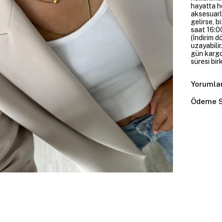
hayatta h
aksesuarl
gelirse, b
saat 16:00
(İndirim 
uzayabilir
gün kargoy
süresi bir
Yorumla
Ödeme S