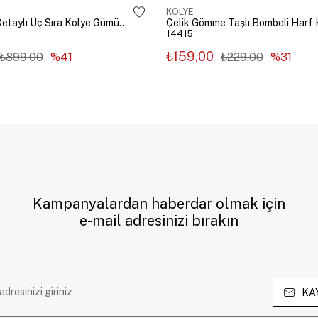
KOLYE
Çelik Zincir Detaylı Üç Sıra Kolye Gümüş Renk
14415
₺159,00
₺899,00
%41
₺229,00
%31
Kampanyalardan haberdar olmak için
e-mail adresinizi bırakın
KA