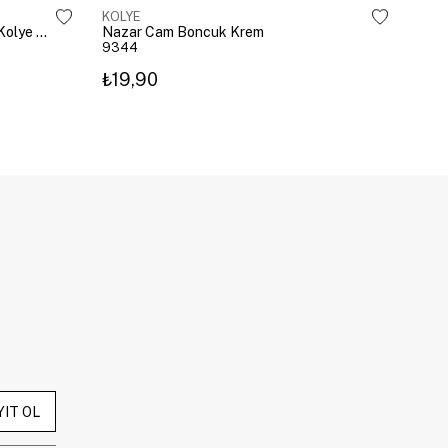
KOLYE
KOL
Çelik Gömme Taşlı Bombeli Harf Kolye Gümüş
Nazar Cam Boncuk Krem
Naza
9344
934
₺19,90
₺19
YIT OL