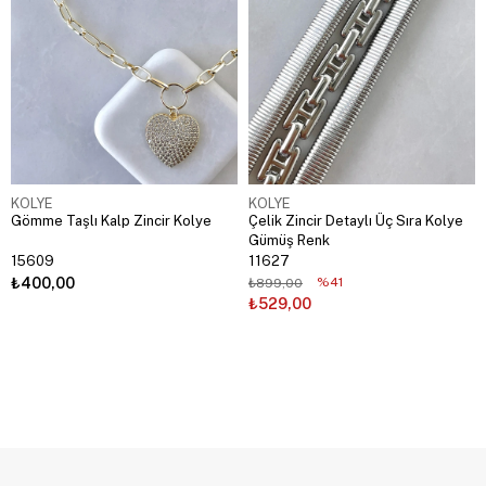
KOLYE
KOLYE
Gömme Taşlı Kalp Zincir Kolye
Çelik Zincir Detaylı Üç Sıra Kolye
Gümüş Renk
15609
11627
₺400,00
%41
₺899,00
₺529,00