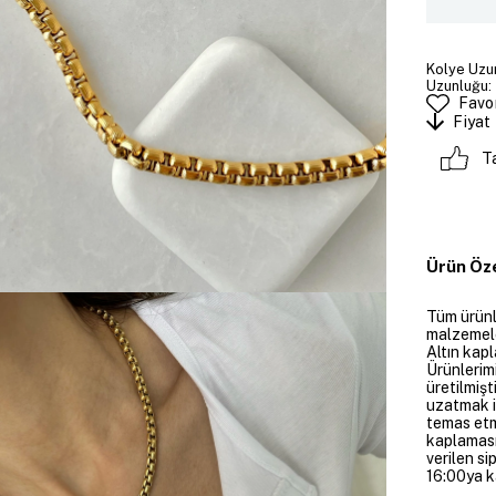
Kolye Uzun
Uzunluğu: 
Favor
Fiyat
T
Ürün Öze
Tüm ürünle
malzemeler
Altın kapl
Ürünlerim
üretilmişt
uzatmak i
temas etme
kaplaması
verilen si
16:00ya ka