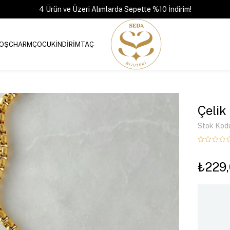
4 Ürün ve Üzeri Alımlarda Sepette %10 İndirim!
OŞ
CHARM
ÇOCUK
İNDİRİM
TAÇ
Çelik
Stok Kod
₺229