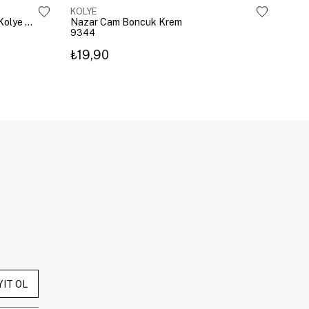
KOLYE
KOL
Çelik Gömme Taşlı Bombeli Harf Kolye Gümüş
Nazar Cam Boncuk Krem
Naza
9344
934
₺19,90
₺19
YIT OL