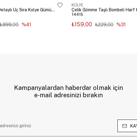
KOLYE
Çelik Zincir Detaylı Üç Sıra Kolye Gümüş Renk
14415
₺159,00
₺899,00
%41
₺229,00
%31
Kampanyalardan haberdar olmak için
e-mail adresinizi bırakın
KA