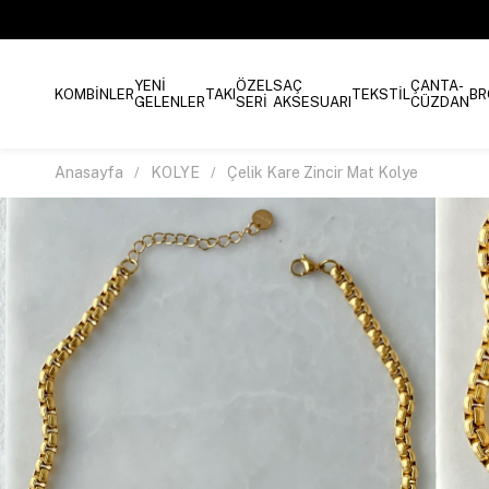
YENİ
ÖZEL
SAÇ
ÇANTA-
KOMBİNLER
TAKI
TEKSTİL
BR
GELENLER
SERİ
AKSESUARI
CÜZDAN
Anasayfa
KOLYE
Çelik Kare Zincir Mat Kolye