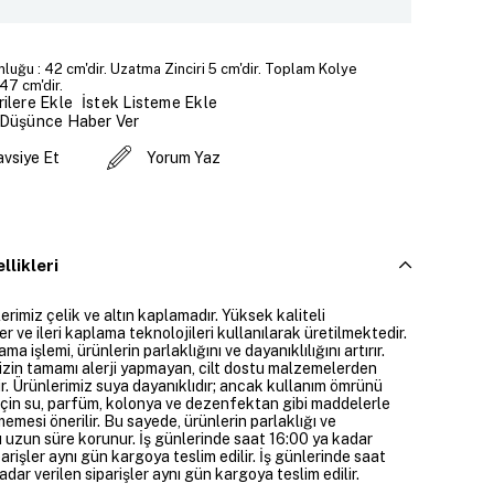
luğu : 42 cm'dir. Uzatma Zinciri 5 cm'dir. Toplam Kolye
47 cm'dir.
İstek Listeme Ekle
ilere Ekle
 Düşünce Haber Ver
avsiye Et
Yorum Yaz
llikleri
rimiz çelik ve altın kaplamadır. Yüksek kaliteli
 ve ileri kaplama teknolojileri kullanılarak üretilmektedir.
ama işlemi, ürünlerin parlaklığını ve dayanıklılığını artırır.
izin tamamı alerji yapmayan, cilt dostu malzemelerden
ir. Ürünlerimiz suya dayanıklıdır; ancak kullanım ömrünü
çin su, parfüm, kolonya ve dezenfektan gibi maddelerle
mesi önerilir. Bu sayede, ürünlerin parlaklığı ve
 uzun süre korunur. İş günlerinde saat 16:00 ya kadar
parişler aynı gün kargoya teslim edilir. İş günlerinde saat
dar verilen siparişler aynı gün kargoya teslim edilir.