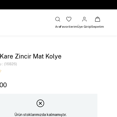
Ara
Favorilerim
Üye Girişi
Sepetim
 Kare Zincir Mat Kolye
u
(16826)
,00
Ürün stoklarımızda kalmamıştır.