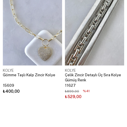
KOLYE
KOLYE
Gömme Taşlı Kalp Zincir Kolye
Çelik Zincir Detaylı Üç Sıra Kolye
Gümüş Renk
15609
11627
₺400,00
%41
₺899,00
₺529,00