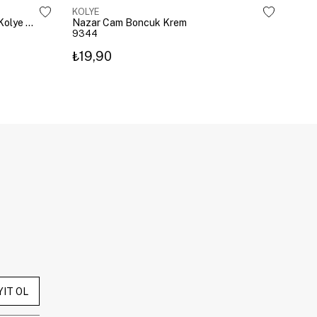
KOLYE
KOL
Çelik Gömme Taşlı Bombeli Harf Kolye Gümüş
Nazar Cam Boncuk Krem
Naza
9344
934
₺19,90
₺19
YIT OL