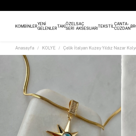
YENİ
ÖZEL
SAÇ
ÇANTA-
KOMBİNLER
TAKI
TEKSTİL
BR
GELENLER
SERİ
AKSESUARI
CÜZDAN
Anasayfa
KOLYE
Çelik İtalyan Kuzey Yıldız Nazar Koly