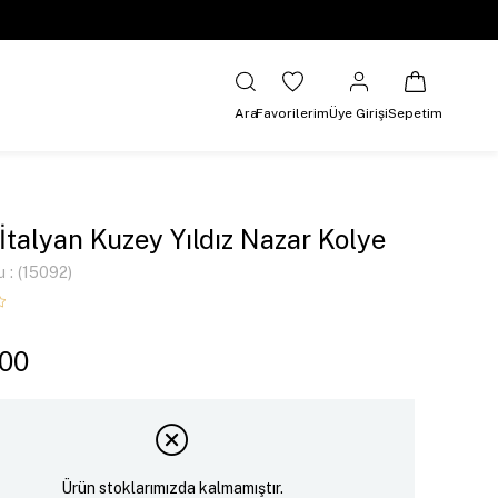
Ara
Favorilerim
Üye Girişi
Sepetim
 İtalyan Kuzey Yıldız Nazar Kolye
u
(15092)
,00
Ürün stoklarımızda kalmamıştır.