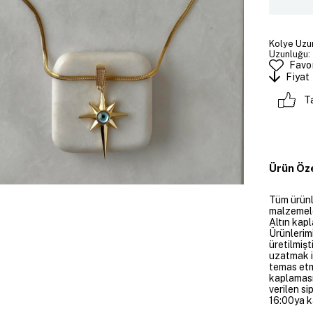
Kolye Uzun
Uzunluğu: 
Favor
Fiyat
T
Ürün Öze
Tüm ürünle
malzemeler
Altın kapl
Ürünlerim
üretilmişt
uzatmak i
temas etme
kaplaması
verilen si
16:00ya ka