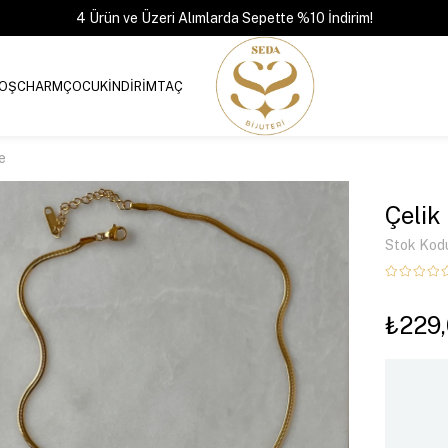
4 Ürün ve Üzeri Alımlarda Sepette %10 İndirim!
OŞ
CHARM
ÇOCUK
İNDİRİM
TAÇ
e
Çelik
Stok Kod
₺229