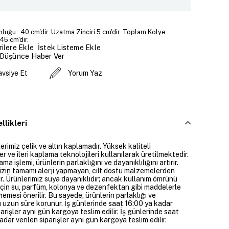
luğu : 40 cm'dir. Uzatma Zinciri 5 cm'dir. Toplam Kolye
45 cm'dir.
İstek Listeme Ekle
ilere Ekle
 Düşünce Haber Ver
avsiye Et
Yorum Yaz
llikleri
rimiz çelik ve altın kaplamadır. Yüksek kaliteli
 ve ileri kaplama teknolojileri kullanılarak üretilmektedir.
ama işlemi, ürünlerin parlaklığını ve dayanıklılığını artırır.
izin tamamı alerji yapmayan, cilt dostu malzemelerden
ir. Ürünlerimiz suya dayanıklıdır; ancak kullanım ömrünü
çin su, parfüm, kolonya ve dezenfektan gibi maddelerle
mesi önerilir. Bu sayede, ürünlerin parlaklığı ve
 uzun süre korunur. İş günlerinde saat 16:00 ya kadar
parişler aynı gün kargoya teslim edilir. İş günlerinde saat
dar verilen siparişler aynı gün kargoya teslim edilir.