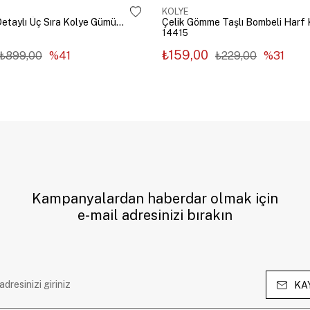
KOLYE
Çelik Zincir Detaylı Üç Sıra Kolye Gümüş Renk
14415
₺159,00
₺899,00
%41
₺229,00
%31
Kampanyalardan haberdar olmak için
e-mail adresinizi bırakın
KA