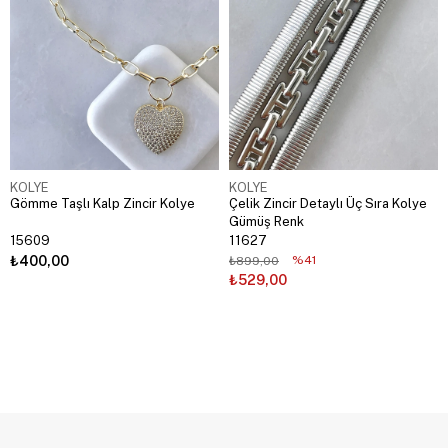
KOLYE
KOLYE
Gömme Taşlı Kalp Zincir Kolye
Çelik Zincir Detaylı Üç Sıra Kolye
Gümüş Renk
15609
11627
₺400,00
%41
₺899,00
₺529,00