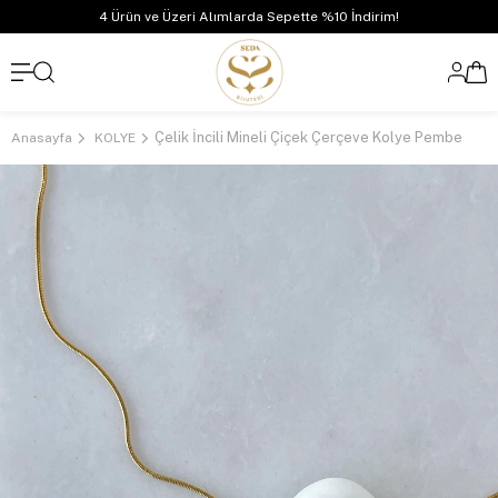
4 Ürün ve Üzeri Alımlarda Sepette %10 İndirim!
Çelik İncili Mineli Çiçek Çerçeve Kolye Pembe
Anasayfa
KOLYE