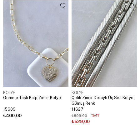
KOLYE
KOLYE
Gömme Taşlı Kalp Zincir Kolye
Çelik Zincir Detaylı Üç Sıra Kolye
Gümüş Renk
15609
11627
₺400,00
%41
₺899,00
₺529,00