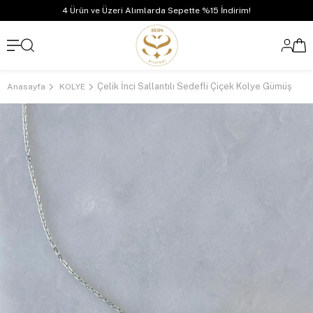
4 Ürün ve Üzeri Alımlarda Sepette %15 İndirim!
Çelik İnci Sallantılı Sedefli Çiçek Kolye Gümüş
Anasayfa
KOLYE